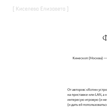
Ф
Кинескоп (Москва) — 
От авторов: «Хотим устр
на приставке или LAN, а
интересую игровую (и не
(и дать ей попользовать